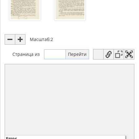
Масштаб:
2
Страница
из
Error