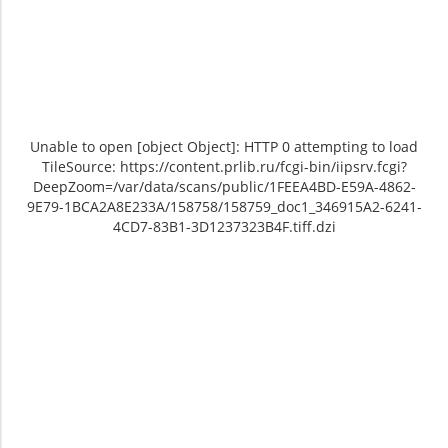
Unable to open [object Object]: HTTP 0 attempting to load
TileSource: https://content.prlib.ru/fcgi-bin/iipsrv.fcgi?
DeepZoom=/var/data/scans/public/1FEEA4BD-E59A-4862-
9E79-1BCA2A8E233A/158758/158759_doc1_346915A2-6241-
4CD7-83B1-3D1237323B4F.tiff.dzi