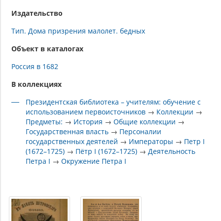
Издательство
Тип. Дома призрения малолет. бедных
Объект в каталогах
Россия в 1682
В коллекциях
Президентская библиотека – учителям: обучение с
использованием первоисточников
→
Коллекции
→
Предметы:
→
История
→
Общие коллекции
→
Государственная власть
→
Персоналии
государственных деятелей
→
Императоры
→
Петр I
(1672–1725)
→
Пётр I (1672–1725)
→
Деятельность
Петра I
→
Окружение Петра I