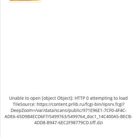
Unable to open [object Object]: HTTP 0 attempting to load
TileSource: https://content.prlib.ru/fcgi-bin/iipsrv.fcgi?
DeepZoom=/var/data/scans/public/971E96E1-7CF0-4F4C-
ADE6-65D9B4ECD6F7/5499763/5499764_doc1_14C400A5-BECB-
4DD8-B947-6EC2F98779CD.tiff.dzi