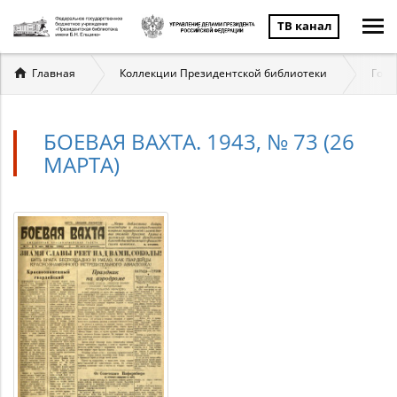
ТВ канал
Вы
Главная
Коллекции Президентской библиотеки
Госу
здесь
БОЕВАЯ ВАХТА. 1943, № 73 (26
МАРТА)