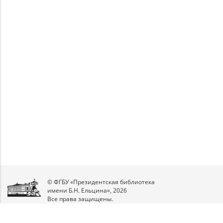
Unable to open [object Object]: HTTP 0
Unable to open [object Object]: HTTP 0 attempting
attempting to load TileSource:
to load TileSource: https://content.prlib.ru/fcgi-
https://content.prlib.ru/fcgi-bin/iipsrv.fcgi?
bin/iipsrv.fcgi?
DeepZoom=/var/data/scans/public/797B04E8-
DeepZoom=/var/data/scans/public/797B04E8-
9B5E-4C86-B7F4-
9B5E-4C86-B7F4-
E3FF0C91D7CD/5499839/5499840_doc1_257A76A4-
E3FF0C91D7CD/5499839/5499841_doc1_4D337B54-
197F-4F0B-8C36-654D4EB3AA8D.tiff.dzi
E511-47A3-BE61-774BBA0F16BF.tiff.dzi
1
2
© ФГБУ «Президентская библиотека
имени Б.Н. Ельцина», 2026
Все права защищены.
Мы