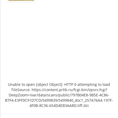
Unable to open [object Object]: HTTP 0 attempting to load
TileSource: https://content.prlib.ru/fcgi-bin/iipsrv.fcgi?
DeepZoom=/var/data/scans/public/797B04E8-9B5E-4C86-
B7F4-E3FF0C91D7CD/5499839/5499840_doc1_257A76A4-197F-
4F0B-8C36-654D4EB3AA8D.tiff.dzi