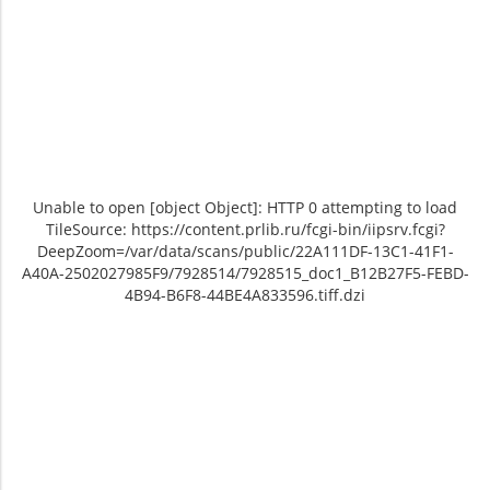
Unable to open [object Object]: HTTP 0 attempting to load
TileSource: https://content.prlib.ru/fcgi-bin/iipsrv.fcgi?
DeepZoom=/var/data/scans/public/22A111DF-13C1-41F1-
A40A-2502027985F9/7928514/7928515_doc1_B12B27F5-FEBD-
4B94-B6F8-44BE4A833596.tiff.dzi
Unable to open [object Object]: HTTP 0
Unable to open [object Object]: HTTP 0
Unable to open [object Object]:
Unable to open [o
Unab
attempting to load TileSource:
attempting to load TileSource:
attempting to load TileSour
attempting to