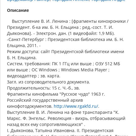
Описание
Выступление В. И. Ленина : [фрагменты кинохроники /
Президент. б-ка им. Б. Н. Ельцина ; ред.-сост. Т. И.
Дьяконова]. - Электрон. дан. (1 видеофайл: 1,9 МБ).
-Санкт-Петербург : Президентская библиотека им. Б. Н.
Ельцина, 2011. -
Режим доступа: сайт Президентской библиотеки имени
Б. Н. Ельцина.
Систем. требования: ПК 1 ГГц или выше ; ОЗУ 512 МБ
или выше ; ОС Windows ; Windows Media Player ;
видеоадаптер ; зв. карта.
Загл. из сопроводительного документа.
Продолжительность: 15 с. Ч.-б., зв.
Фрагменты кинофильма "Русское чудо" 1963 г.
Российский государственный архив
кинофотодокументов.
http://www.rgakfd.ru/
.
Выступление В. И. Ленина на фоне транспаранта "К.
Маркс. Ф. Энгельс. Революция - вихрь, отбрасывающий
назад всех ему сопротивляющихся" .
I. Дьяконова, Татьяна Ивановна. II. Президентская