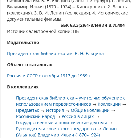
библиотека им. Б. Н. Ельцина (Санкт-Петербург).1. Ленин,
Владимир Ильич (1870 - 1924) -- Кинохроника. 2. Власть
(коллекция). 3. В. И. Ленин (коллекция). 4. Исторические
документальные фильмы.
ББК 63.3(2)61-8Ленин В.И.я04
Источник электронной копии: ПБ
Издательство
Президентская библиотека им. Б. Н. Ельцина
Объект в каталогах
Россия и СССР с октября 1917 до 1939 г.
В коллекциях
Президентская библиотека – учителям: обучение с
использованием первоисточников
→
Коллекции
→
Предметы:
→
История
→
Общие коллекции
→
Российский народ
→
Россия в лицах
→
Государственные и политические деятели
→
Руководители советского государства
→
Ленин
(Ульянов) Владимир Ильич (1870–1924)