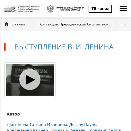
ТВ канал
Вы
Главная
Коллекции Президентской библиотеки
През
здесь
ВЫСТУПЛЕНИЕ В. И. ЛЕНИНА
Автор
Дьяконова Татьяна Ивановна
Дессау Пауль
Бредемайер Райнер
Торндайк Аннели
Торндайк Андре