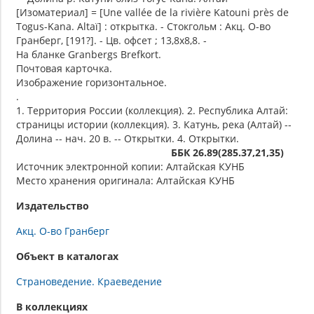
[Изоматериал] = [Une vallée de la rivière Katouni près de
Togus-Kana. Altaї] : открытка. - Стокгольм : Акц. О-во
Гранберг, [191?]. - Цв. офсет ; 13,8х8,8. -
На бланке Granbergs Brefkort.
Почтовая карточка.
Изображение горизонтальное.
.
1. Территория России (коллекция). 2. Республика Алтай:
страницы истории (коллекция). 3. Катунь, река (Алтай) --
Долина -- нач. 20 в. -- Открытки. 4. Открытки.
ББК 26.89(285.37,21,35)
Источник электронной копии: Алтайская КУНБ
Место хранения оригинала: Алтайская КУНБ
Издательство
Акц. О-во Гранберг
Объект в каталогах
Страноведение. Краеведение
В коллекциях