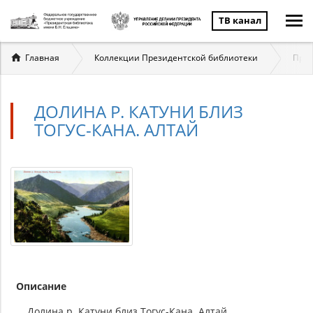
ТВ канал
Вы
Главная
Коллекции Президентской библиотеки
През
здесь
ДОЛИНА Р. КАТУНИ БЛИЗ
ТОГУС-КАНА. АЛТАЙ
Описание
Долина р. Катуни близ Тогус-Кана. Алтай