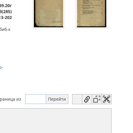
39.20г
3(285)
13-202
биб-к
о-
траница
из