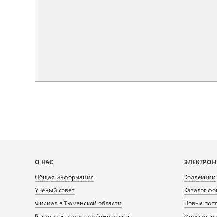
Карта
О НАС
ЭЛЕКТРОН
сайта
Общая информация
Коллекции
Ученый совет
Каталог фо
Филиал в Тюменской области
Новые пос
Региональная и зарубежная сеть
Формирован