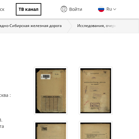
Ru
ск
ТВ канал
Войти
адно-Сибирская железная дорога
Исследования, очерки
Же
ква :
-
3.
га
я