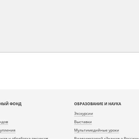
НЫЙ ФОНД
ОБРАЗОВАНИЕ И НАУКА
Экскурсии
ндов
Выставки
тупления
Мультимедийные уроки
ие и обработка ресурсов
Видеолекторий «Знание о России»