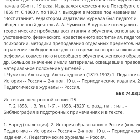
начала 60-х гг. 19 века. Издавался ежемесячно в Петербурге с
1859 гг. С 1860 г. по 1863 г. выходил в Москве под названием
"Воспитание". Редактором-издателем журнала был педагог и
общественный деятель А. А. Чумиков. В журнале освещались
теоретические проблемы воспитания и обучения, основные 
умственного, физического, нравственного воспитания, педаго
психологии, методики преподавания отдельных предметов, н
отражение злободневные для того времени вопросы школьно
реформы, совместного и всеобщего обучения, женского образ
др. Большое значение имели материалы, освещавшие правов
материальное положение учителей .
I. Чумиков, Александр Александрович (1819-1902).1. Педагогика
История -- Россия -- 2-я пол. 19 в. -- Периодические издания. 2
Педагогические журналы -- Россия.
ББК 74.03(
Источник электронной копии: ПБ
Г. 2 1858, т. 3, [кн. 1-6]. - 1858. -[823] с. разд. паг. : ил.. -
Библиография в подстрочных примечаниях и в тексте.
.
1. Народ (коллекция). 2. История образования в России (коллек
Педагогика -- История -- Россия -- 2-я пол. 19 в. -- Периодичес
издания. 4. Педагогические журналы -- Россия.