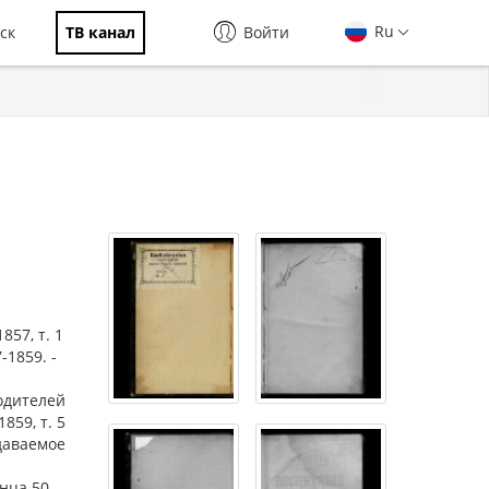
Ru
ск
ТВ канал
Войти
57, т. 1
-1859. -
 родителей
859, т. 5
здаваемое
нца 50 -