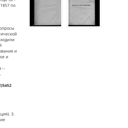
 1857 по
вопросы
гической
аходили
й
ования и
ое и
 --
.
2)5я52
ция). 3.
кие