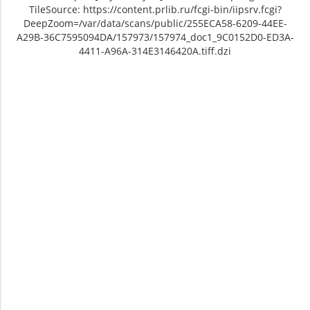
TileSource: https://content.prlib.ru/fcgi-bin/iipsrv.fcgi?
DeepZoom=/var/data/scans/public/255ECA58-6209-44EE-
A29B-36C7595094DA/157973/157974_doc1_9C0152D0-ED3A-
4411-A96A-314E3146420A.tiff.dzi