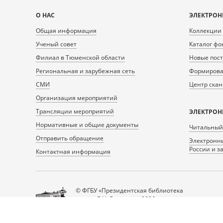
Карта
О НАС
ЭЛЕКТРОН
сайта
Общая информация
Коллекции
Ученый совет
Каталог фо
Филиал в Тюменской области
Новые пос
Региональная и зарубежная сеть
Формирован
СМИ
Центр ска
Организация мероприятий
Трансляции мероприятий
ЭЛЕКТРОН
Нормативные и общие документы
Читальный
Отправить обращение
Электронны
России и з
Контактная информация
© ФГБУ «Президентская библиотека
имени Б.Н. Ельцина», 2026
Все права защищены.