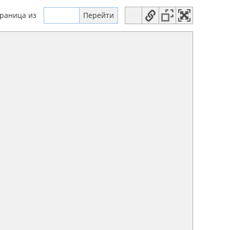
траница
из