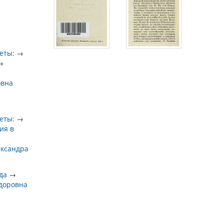
еты:
→
→
овна
еты:
→
ия в
ександра
да
→
доровна