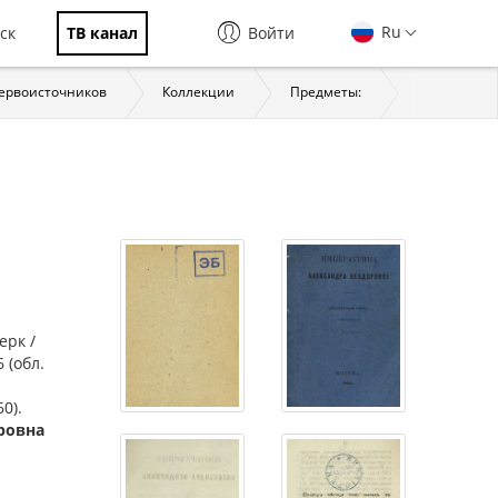
Ru
ск
ТВ канал
Войти
первоисточников
Коллекции
Предметы:
История
рк /
6 (обл.
0).
оровна