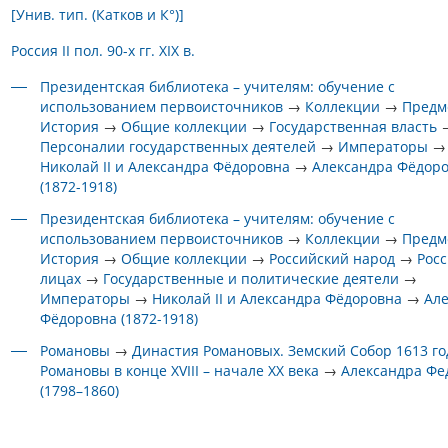
[Унив. тип. (Катков и К°)]
Россия II пол. 90-х гг. XIX в.
Президентская библиотека – учителям: обучение с
использованием первоисточников
→
Коллекции
→
Предм
История
→
Общие коллекции
→
Государственная власть
Персоналии государственных деятелей
→
Императоры
→
Николай II и Александра Фёдоровна
→
Александра Фёдор
(1872-1918)
Президентская библиотека – учителям: обучение с
использованием первоисточников
→
Коллекции
→
Предм
История
→
Общие коллекции
→
Российский народ
→
Росс
лицах
→
Государственные и политические деятели
→
Императоры
→
Николай II и Александра Фёдоровна
→
Ал
Фёдоровна (1872-1918)
Романовы
→
Династия Романовых. Земский Собор 1613 го
Романовы в конце XVIII – начале XX века
→
Александра Фе
(1798–1860)