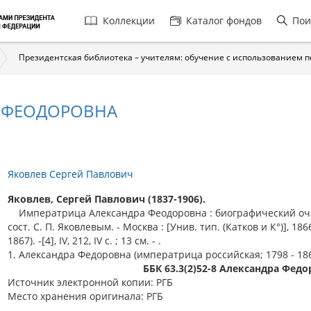
Главная
Коллекции
Каталог фондов
Пои
навигация
Президентская библиотека – учителям: обучение с использованием 
 ФЕОДОРОВНА
Яковлев Сергей Павлович
Яковлев, Сергей Павлович (1837-1906).
Императрица Александра Феодоровна : биографический оче
сост. С. П. Яковлевым. - Москва : [Унив. тип. (Катков и К°)], 186
1867). -[4], IV, 212, IV с. ; 13 см. - .
1. Александра Федоровна (императрица российская; 1798 - 186
ББК 63.3(2)52-8 Александра Фед
Источник электронной копии: РГБ
Место хранения оригинала: РГБ