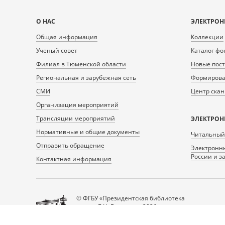
Карта
О НАС
ЭЛЕКТРОН
сайта
Общая информация
Коллекции
Ученый совет
Каталог фо
Филиал в Тюменской области
Новые пос
Региональная и зарубежная сеть
Формирован
СМИ
Центр ска
Организация мероприятий
Трансляции мероприятий
ЭЛЕКТРОН
Нормативные и общие документы
Читальный
Отправить обращение
Электронны
России и з
Контактная информация
© ФГБУ «Президентская библиотека
имени Б.Н. Ельцина», 2026
Все права защищены.