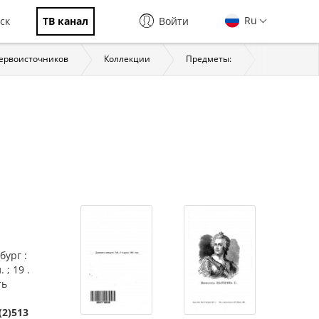
Ru
ск
ТВ канал
Войти
первоисточников
Коллекции
Предметы:
История
бург :
 ; 19 .
ть
(2)513