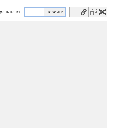
траница
из