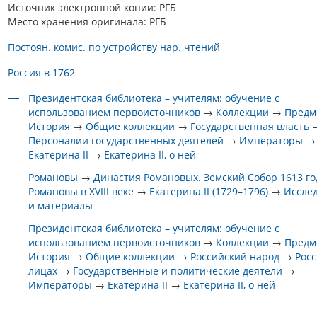
Источник электронной копии: РГБ
Место хранения оригинала: РГБ
Постоян. комис. по устройству нар. чтений
Россия в 1762
Президентская библиотека – учителям: обучение с
использованием первоисточников
→
Коллекции
→
Предм
История
→
Общие коллекции
→
Государственная власть
Персоналии государственных деятелей
→
Императоры
→
Екатерина II
→
Екатерина II, о ней
Романовы
→
Династия Романовых. Земский Собор 1613 го
Романовы в XVIII веке
→
Екатерина II (1729–1796)
→
Иссле
и материалы
Президентская библиотека – учителям: обучение с
использованием первоисточников
→
Коллекции
→
Предм
История
→
Общие коллекции
→
Российский народ
→
Росс
лицах
→
Государственные и политические деятели
→
Императоры
→
Екатерина II
→
Екатерина II, о ней