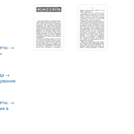
еты:
→
→
да
→
дования
еты:
→
ия в