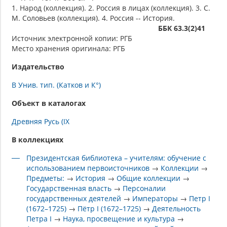
1. Народ (коллекция). 2. Россия в лицах (коллекция). 3. С.
М. Соловьев (коллекция). 4. Россия -- История.
ББК 63.3(2)41
Источник электронной копии: РГБ
Место хранения оригинала: РГБ
Издательство
В Унив. тип. (Катков и К°)
Объект в каталогах
Древняя Русь (IX
В коллекциях
Президентская библиотека – учителям: обучение с
использованием первоисточников
→
Коллекции
→
Предметы:
→
История
→
Общие коллекции
→
Государственная власть
→
Персоналии
государственных деятелей
→
Императоры
→
Петр I
(1672–1725)
→
Пётр I (1672–1725)
→
Деятельность
Петра I
→
Наука, просвещение и культура
→