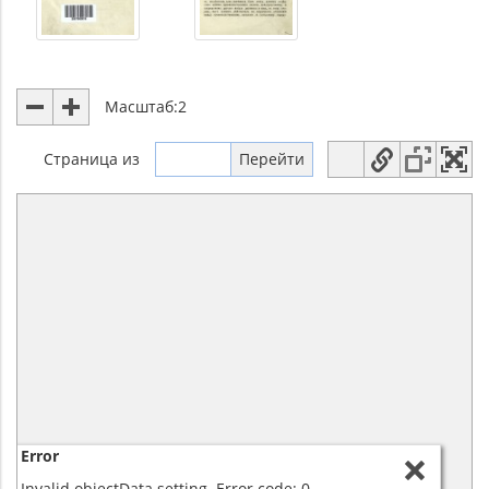
Масштаб:
2
Страница
из
Error
Invalid objectData setting. Error code: 0