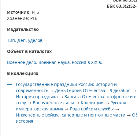
ББК 63.3(2)52
Источник:
РГБ
Хранение: РГБ
Издательство
Тип. Деп. уделов
Объект в каталогах
Военное дело. Военная наука
Россия в XIX в.
В коллекциях
Государственные праздники России: история и
современность
→
День Героев Отечества – 9 декабря
→
История праздника
→
Защита Отечества: на фронте и в
тылу
→
Вооружённые силы
→
Коллекции
→
Русская
императорская армия
→
Рода войск и службы
→
Инженерные войска, саперные и понтонные части
→
О
история