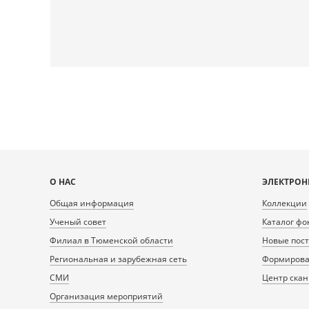
Карта
О НАС
ЭЛЕКТРОН
сайта
Общая информация
Коллекции
Ученый совет
Каталог фо
Филиал в Тюменской области
Новые пос
Региональная и зарубежная сеть
Формирован
СМИ
Центр ска
Организация мероприятий