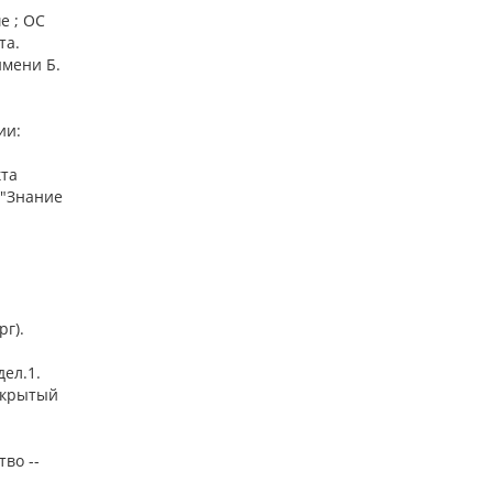
е ; ОС
та.
имени Б.
ии:
кта
 "Знание
рг).
ел.1.
Открытый
во --