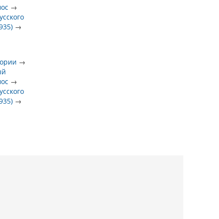
мос
→
усского
935)
→
тории
→
ый
мос
→
усского
935)
→