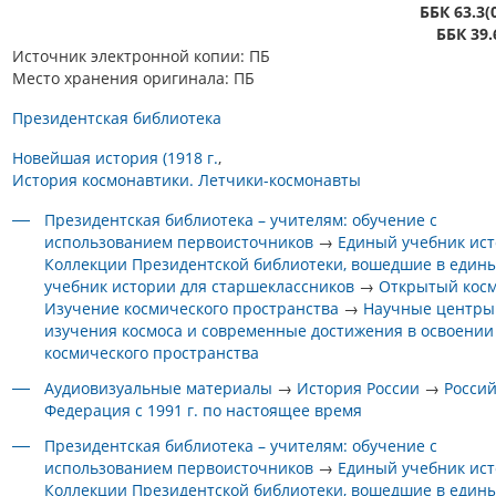
ББК 63.3(
ББК 39.
Источник электронной копии: ПБ
Место хранения оригинала: ПБ
Президентская библиотека
Новейшая история (1918 г.
История космонавтики. Летчики-космонавты
Президентская библиотека – учителям: обучение с
использованием первоисточников
→
Единый учебник ис
Коллекции Президентской библиотеки, вошедшие в един
учебник истории для старшеклассников
→
Открытый кос
Изучение космического пространства
→
Научные центры
изучения космоса и современные достижения в освоении
космического пространства
Аудиовизуальные материалы
→
История России
→
Росси
Федерация с 1991 г. по настоящее время
Президентская библиотека – учителям: обучение с
использованием первоисточников
→
Единый учебник ис
Коллекции Президентской библиотеки, вошедшие в един