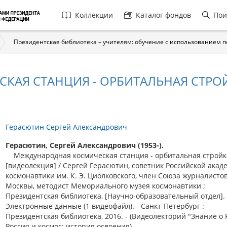
Главная
Коллекции
Каталог фондов
Пои
навигация
Президентская библиотека – учителям: обучение с использованием 
КАЯ СТАНЦИЯ - ОРБИТАЛЬНАЯ СТРОЙ
Герасютин Сергей Александрович
Герасютин, Сергей Александрович (1953-).
Международная космическая станция - орбитальная стройка
[видеолекция] / Сергей Герасютин, советник Российской акад
космонавтики им. К. Э. Циолковского, член Союза журналистов
Москвы, методист Мемориального музея космонавтики ;
Президентская библиотека, [Научно-образовательный отдел]. 
Электронные данные (1 видеофайл). - Санкт-Петербург :
Президентская библиотека, 2016. - (Видеолекторий "Знание о 
Россия и космос: история освоения). -