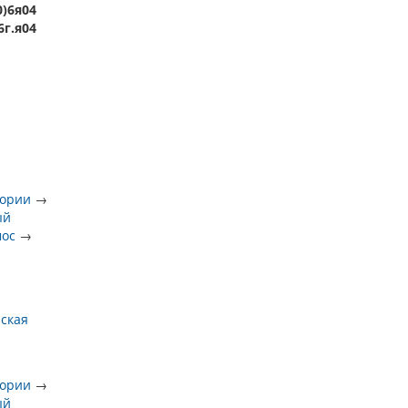
0)6я04
6г.я04
тории
→
ый
мос
→
йская
тории
→
ый