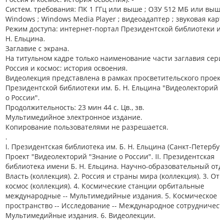
Систем. требования: ПК 1 ГГц или выше ; ОЗУ 512 МБ или выш
Windows ; Windows Media Player ; видеоадаптер ; звуковая кар
Режим доступа: интернет-портал Президентской библиотеки 
Н. Ельцина.
Заглавие с экрана.
На титульном кадре только наименование части заглавия сер
Россия и космос: история освоения.
Видеолекция представлена в рамках просветительского прое
Президентской библиотеки им. Б. Н. Ельцина "Видеолекторий
о России".
Продолжительность: 23 мин 44 с. Цв., зв.
Мультимедийное электронное издание.
Копирование пользователями не разрешается.
.
I. Президентская библиотека им. Б. Н. Ельцина (Санкт-Петербу
Проект "Видеолекторий "Знание о России". II. Президентская
библиотека имени Б. Н. Ельцина. Научно-образовательный отд
Власть (коллекция). 2. Россия и страны мира (коллекция). 3. 
космос (коллекция). 4. Космические станции орбитальные
международные -- Мультимедийные издания. 5. Космическое
пространство -- Исследование -- Международное сотрудничест
Мультимедийные издания. 6. Видеолекции.