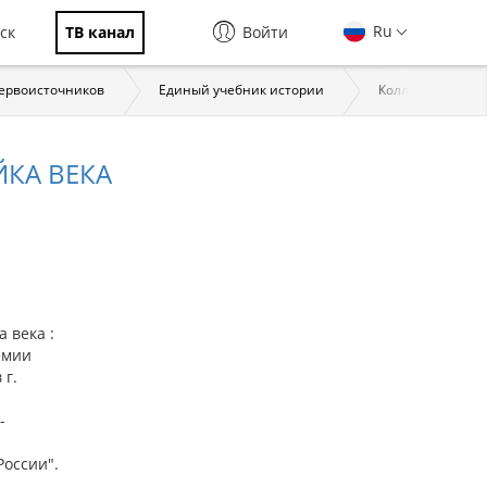
Ru
ск
ТВ канал
Войти
первоисточников
Единый учебник истории
Коллекции През
КА ВЕКА
 века :
емии
 г.
-
России".