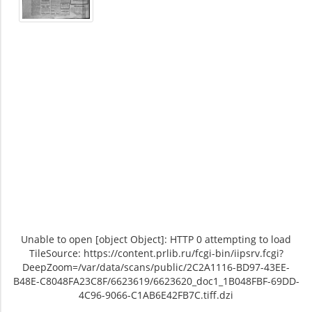
Unable to open [object Object]: HTTP 0 attempting to load
TileSource: https://content.prlib.ru/fcgi-bin/iipsrv.fcgi?
DeepZoom=/var/data/scans/public/2C2A1116-BD97-43EE-
B48E-C8048FA23C8F/6623619/6623620_doc1_1B048FBF-69DD-
4C96-9066-C1AB6E42FB7C.tiff.dzi