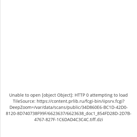
Unable to open [object Object]: HTTP 0 attempting to load
TileSource: https://content.prlib.ru/fcgi-bin/iipsrv.fcgi?
DeepZoom=/var/data/scans/public/34D860E6-BC1D-42D0-
8120-8D740738F99F/6623637/6623638_doc1_854FD28D-2D7B-
4767-827F-1C6DAD4C3C4C.tiff.dzi