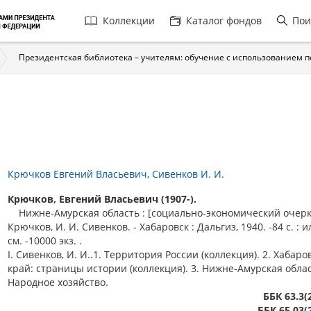
Главная
Коллекции
Каталог фондов
Пои
навигация
Президентская библиотека – учителям: обучение с использованием 
Крючков Евгений Власьевич
Сивенков И. И.
Крючков, Евгений Власьевич (1907-).
Нижне-Амурская область : [социально-экономический очерк] 
Крючков, И. И. Сивенков. - Хабаровск : Дальгиз, 1940. -84 с. : ил
см. -10000 экз. .
I. Сивенков, И. И..1. Территория России (коллекция). 2. Хабаро
край: страницы истории (коллекция). 3. Нижне-Амурская облас
Народное хозяйство.
ББК 63.3(
ББК 65.03(