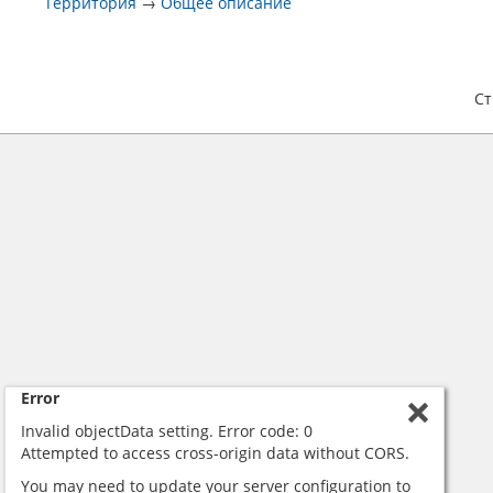
Территория
→
Общее описание
С
Error
Invalid objectData setting. Error code: 0
Attempted to access cross-origin data without CORS.
You may need to update your server configuration to