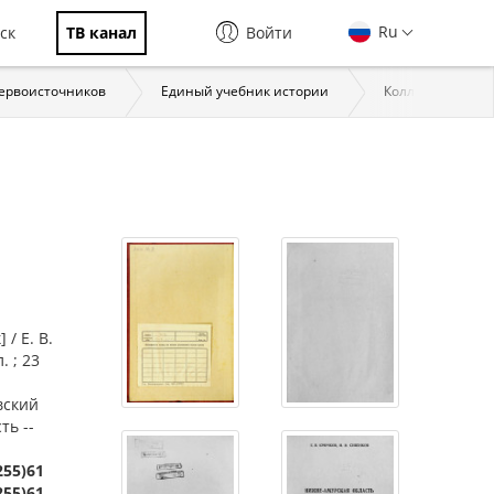
Ru
ск
ТВ канал
Войти
первоисточников
Единый учебник истории
Коллекции През
/ Е. В.
. ; 23
вский
ть --
255)61
255)61