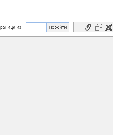
траница
из