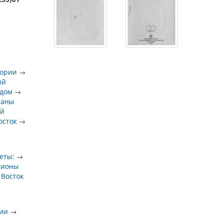
тории
→
ый
 дом
→
раны
ый
осток
→
еты:
→
гионы
 Восток
рии
→