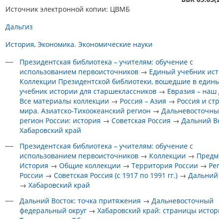
Источник электронной копии: ЦВМБ
Дальгиз
История
Экономика. Экономические науки
Президентская библиотека – учителям: обучение с
использованием первоисточников
→
Единый учебник ис
Коллекции Президентской библиотеки, вошедшие в един
учебник истории для старшеклассников
→
Евразия – наш
Все материалы коллекции
→
Россия – Азия
→
Россия и ст
мира. Азиатско-Тихоокеанский регион
→
Дальневосточн
регион России: история
→
Советская Россия
→
Дальний В
Хабаровский край
Президентская библиотека – учителям: обучение с
использованием первоисточников
→
Коллекции
→
Предм
История
→
Общие коллекции
→
Территория России
→
Ре
России
→
Советская Россия (с 1917 по 1991 гг.)
→
Дальний
→
Хабаровский край
Дальний Восток: точка притяжения
→
Дальневосточный
федеральный округ
→
Хабаровский край: страницы исто