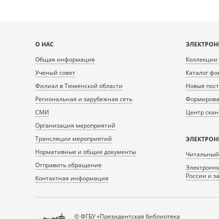
Карта
О НАС
ЭЛЕКТРОН
сайта
Общая информация
Коллекции
Ученый совет
Каталог фо
Филиал в Тюменской области
Новые пос
Региональная и зарубежная сеть
Формирован
СМИ
Центр ска
Организация мероприятий
Трансляции мероприятий
ЭЛЕКТРОН
Нормативные и общие документы
Читальный
Отправить обращение
Электронны
России и з
Контактная информация
© ФГБУ «Президентская библиотека