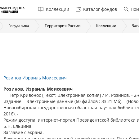
Главная
Коллекции
Каталог фондов
Пои
навигация
Государика
Территория России
Коллекции
Зап
Розинов Израиль Моисеевич
Розинов, Израиль Моисеевич
Петр Кривонос [Текст: Электронная копия] / И. Розинов. - 2-
издание. - Электронные данные (60 файлов : 33,21 Мб). - (Нов
Новосибирская государственная областная научная библиотек
2016). -
Режим доступа: интернет-портал Президентской библиотеки 
Б.Н. Ельцина.
Заглавие с экрана.
Документ является электронной копией оригинала: Петр Крив