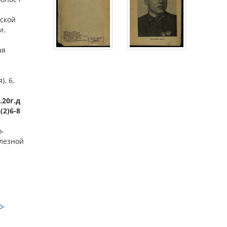
ской
и.
ая
). 6.
.20г.д
(2)6-8
о-
лезной
о-