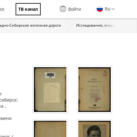
Ru
ск
ТВ канал
Войти
адно-Сибирская железная дорога
Исследования, очерки
Пе
е
осибирск:
а ,
имени
онос /