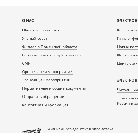
Карта
О НАС
ЭЛЕКТРОН
сайта
Общая информация
Коллекции
Ученый совет
Каталог фо
Филиал в Тюменской области
Новые пос
Региональная и зарубежная сеть
Формирован
СМИ
Центр ска
Организация мероприятий
Трансляции мероприятий
ЭЛЕКТРОН
Нормативные и общие документы
Читальный
Отправить обращение
Электронны
России и з
Контактная информация
© ФГБУ «Президентская библиотека
имени Б.Н. Ельцина», 2026