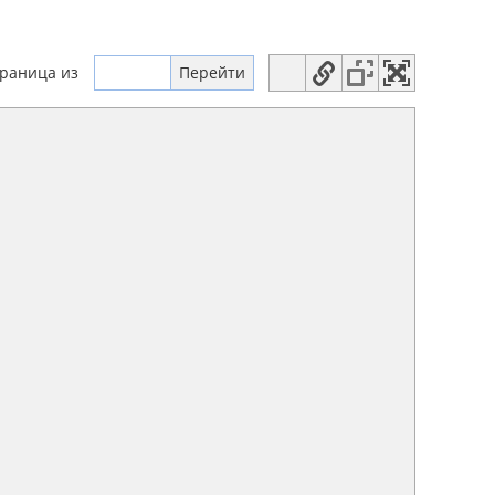
траница
из