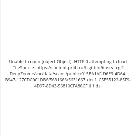
Unable to open [object Object]: HTTP 0 attempting to load
TileSource: https://content.prlib.ru/fcgi-bin/iipsrv.fcgi?
DeepZoom=/var/data/scans/public/015BA1AF-D6E9-4D64-
B947-127CDC0C1DB6/5631666/5631667_doc1_C5E55122-85F9-
4D97-8D43-56810CFA86CF.tiff.dzi
Unable to open [object Object]: HTTP 0 attempting
Unable to open [object Object]: HTTP 0 attemptin