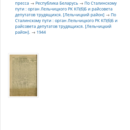
пресса
→
Республика Беларусь
→
По Сталинскому
пути : орган Лельчицкого РК КП(б)Б и райсовета
депутатов трудящихся. [Лельчицкий район]
→
По
Сталинскому пути : орган Лельчицкого РК КП(б)Б и
райсовета депутатов трудящихся. [Лельчицкий
район].
→
1944