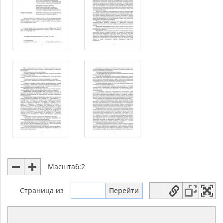
Масштаб:
2
Страница
из