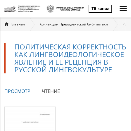
ТВ канал
Вы
Главная
Коллекции Президентской библиотеки
Русс
здесь
ПОЛИТИЧЕСКАЯ КОРРЕКТНОСТЬ
КАК ЛИНГВОИДЕОЛОГИЧЕСКОЕ
ЯВЛЕНИЕ И ЕЕ РЕЦЕПЦИЯ В
РУССКОЙ ЛИНГВОКУЛЬТУРЕ
Главные
ПРОСМОТР
(АКТИВНАЯ
ЧТЕНИЕ
вкладки
ВКЛАДКА)