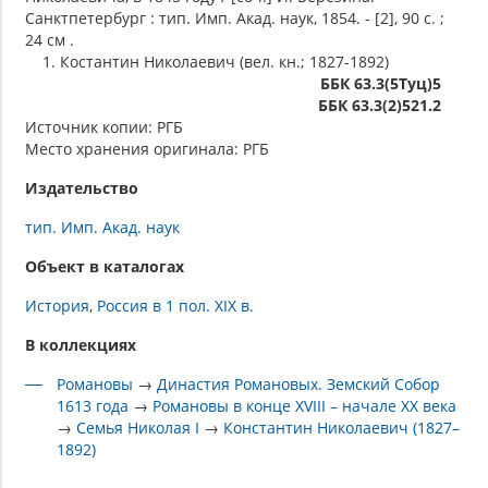
Санктпетербург : тип. Имп. Акад. наук, 1854. - [2], 90 с. ;
24 см .
1. Костантин Николаевич (вел. кн.; 1827-1892)
ББК 63.3(5Туц)5
ББК 63.3(2)521.2
Источник копии: РГБ
Место хранения оригинала: РГБ
Издательство
тип. Имп. Акад. наук
Объект в каталогах
История
Россия в 1 пол. XIX в.
В коллекциях
Романовы
→
Династия Романовых. Земский Собор
1613 года
→
Романовы в конце XVIII – начале XX века
→
Семья Николая I
→
Константин Николаевич (1827–
1892)