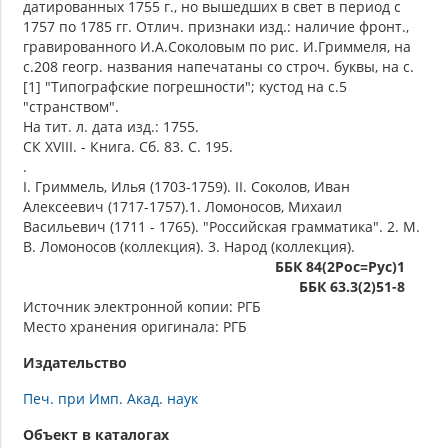
датированных 1755 г., но вышедших в свет в период с
1757 по 1785 гг. Отлич. признаки изд.: наличие фронт.,
гравированного И.А.Соколовым по рис. И.Гриммеля, на
с.208 геогр. названия напечатаны со строч. буквы, на c.
[1] "Типографские погрешности"; кустод на с.5
"странством".
На тит. л. дата изд.: 1755.
СК XVIII. - Книга. Сб. 83. С. 195.
.
I. Гриммель, Илья (1703-1759). II. Соколов, Иван
Алексеевич (1717-1757).1. Ломоносов, Михаил
Васильевич (1711 - 1765). "Российская грамматика". 2. М.
В. Ломоносов (коллекция). 3. Народ (коллекция).
ББК 84(2Рос=Рус)1
ББК 63.3(2)51-8
Источник электронной копии: РГБ
Место хранения оригинала: РГБ
Издательство
Печ. при Имп. Акад. наук
Объект в каталогах