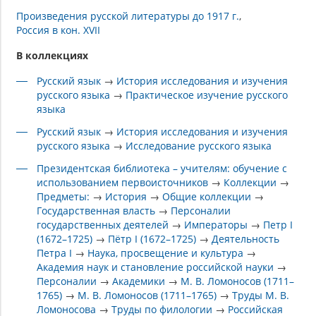
Произведения русской литературы до 1917 г.
Россия в кон. XVII
В коллекциях
Русский язык
→
История исследования и изучения
русского языка
→
Практическое изучение русского
языка
Русский язык
→
История исследования и изучения
русского языка
→
Исследование русского языка
Президентская библиотека – учителям: обучение с
использованием первоисточников
→
Коллекции
→
Предметы:
→
История
→
Общие коллекции
→
Государственная власть
→
Персоналии
государственных деятелей
→
Императоры
→
Петр I
(1672–1725)
→
Пётр I (1672–1725)
→
Деятельность
Петра I
→
Наука, просвещение и культура
→
Академия наук и становление российской науки
→
Персоналии
→
Академики
→
М. В. Ломоносов (1711–
1765)
→
М. В. Ломоносов (1711–1765)
→
Труды М. В.
Ломоносова
→
Труды по филологии
→
Российская