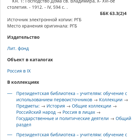
Кн. 1: Господство Дома св. Владимира, X- XVI-ое
столетия. - 1912. - IV, 594 с. .
ББК 63.3(2)4
Источник электронной копии: РГБ
Место хранения оригинала: РГБ
Издательство
Лит. фонд
Объект в каталогах
Россия в IX
В коллекциях
Президентская библиотека – учителям: обучение с
использованием первоисточников
→
Коллекции
→
Предметы:
→
История
→
Общие коллекции
→
Российский народ
→
Россия в лицах
→
Государственные и политические деятели
→
Общий
раздел
Президентская библиотека – учителям: обучение с