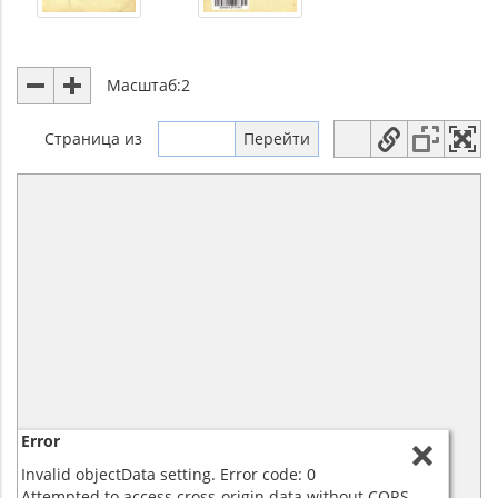
Масштаб:
2
Страница
из
Error
Invalid objectData setting. Error code: 0
Attempted to access cross-origin data without CORS.