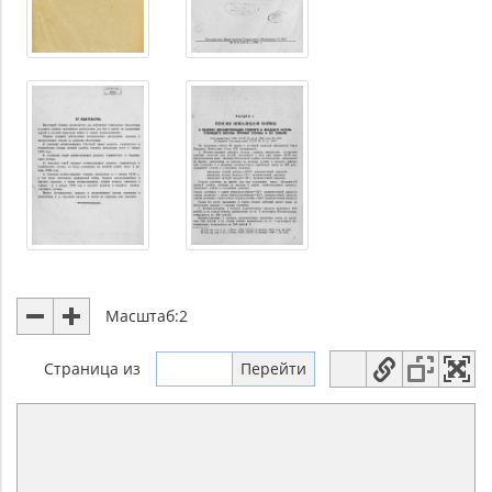
Масштаб:
2
Страница
из