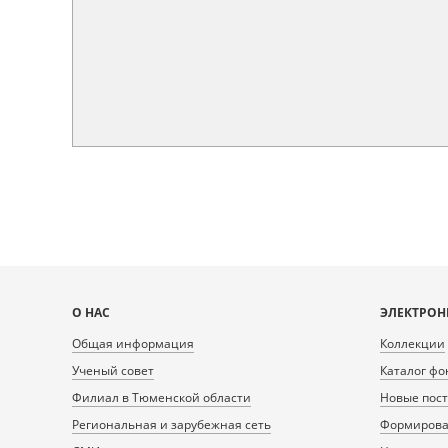
Карта
О НАС
ЭЛЕКТРОН
сайта
Общая информация
Коллекции
Ученый совет
Каталог фо
Филиал в Тюменской области
Новые пос
Региональная и зарубежная сеть
Формирован