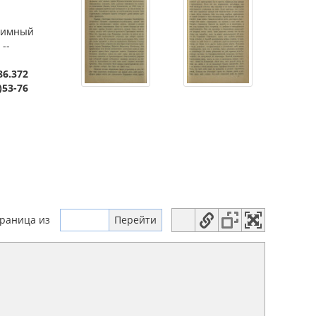
риимный
--
86.372
)53-76
траница
из