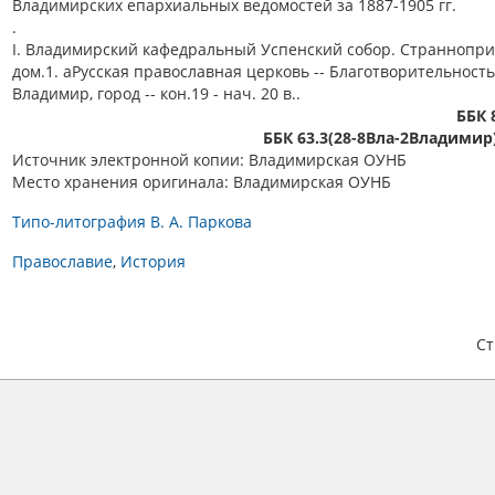
Владимирских епархиальных ведомостей за 1887-1905 гг.
.
I. Владимирский кафедральный Успенский собор. Странноп
дом.1. aРусская православная церковь -- Благотворительность 
Владимир, город -- кон.19 - нач. 20 в..
ББК 
ББК 63.3(28-8Вла-2Владимир
Источник электронной копии: Владимирская ОУНБ
Место хранения оригинала: Владимирская ОУНБ
Типо-литография В. А. Паркова
Православие
История
С