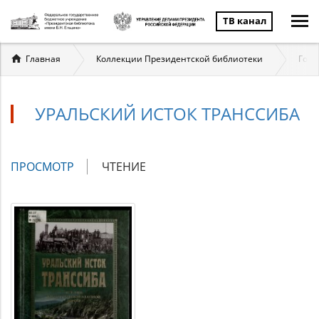
ТВ канал
Вы
Главная
Коллекции Президентской библиотеки
Госу
здесь
УРАЛЬСКИЙ ИСТОК ТРАНССИБА
Главные
ПРОСМОТР
(АКТИВНАЯ
ЧТЕНИЕ
вкладки
ВКЛАДКА)