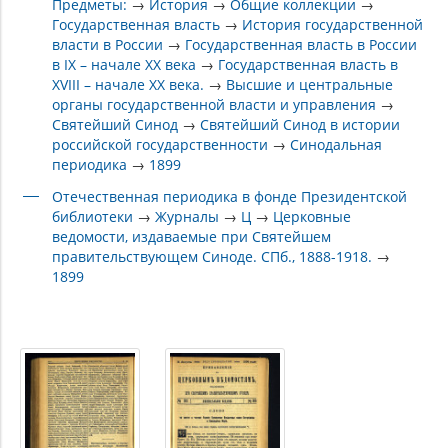
Предметы:
→
История
→
Общие коллекции
→
Государственная власть
→
История государственной
власти в России
→
Государственная власть в России
в IX – начале XX века
→
Государственная власть в
XVIII – начале XX века.
→
Высшие и центральные
органы государственной власти и управления
→
Святейший Синод
→
Святейший Синод в истории
российской государственности
→
Синодальная
периодика
→
1899
Отечественная периодика в фонде Президентской
библиотеки
→
Журналы
→
Ц
→
Церковные
ведомости, издаваемые при Святейшем
правительствующем Синоде. СПб., 1888-1918.
→
1899