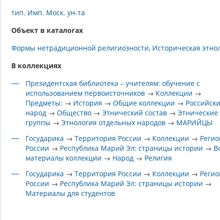
тип. Имп. Моск. ун-та
Объект в каталогах
Формы нетрадиционной религиозности
Историческая этно
В коллекциях
Президентская библиотека – учителям: обучение с
использованием первоисточников
→
Коллекции
→
Предметы:
→
История
→
Общие коллекции
→
Российск
народ
→
Общество
→
Этнический состав
→
Этнические
группы
→
Этнология отдельных народов
→
МАРИЙЦЫ
Государика
→
Территория России
→
Коллекции
→
Реги
России
→
Республика Марий Эл: страницы истории
→
В
материалы коллекции
→
Народ
→
Религия
Государика
→
Территория России
→
Коллекции
→
Реги
России
→
Республика Марий Эл: страницы истории
→
Материалы для студентов