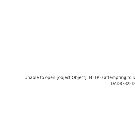
Unable to open [object Object]: HTTP 0 attempting to 
DAD87322DC