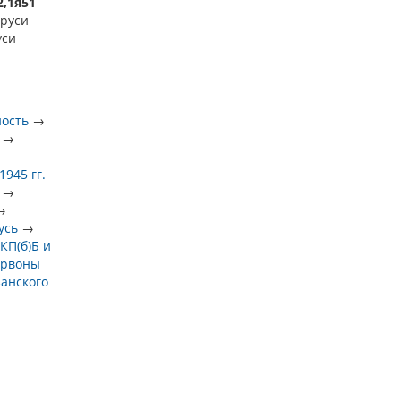
2,1я51
аруси
уси
ность
→
→
945 гг.
→
→
усь
→
КП(б)Б и
рвоны
занского