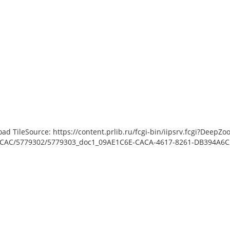
load TileSource: https://content.prlib.ru/fcgi-bin/iipsrv.fcgi?De
AC/5779302/5779303_doc1_09AE1C6E-CACA-4617-8261-DB394A6C28