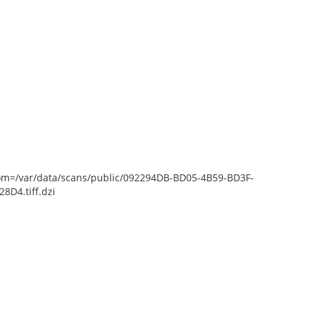
epZoom=/var/data/scans/public/092294DB-BD05-4B59-BD3F-
D4.tiff.dzi