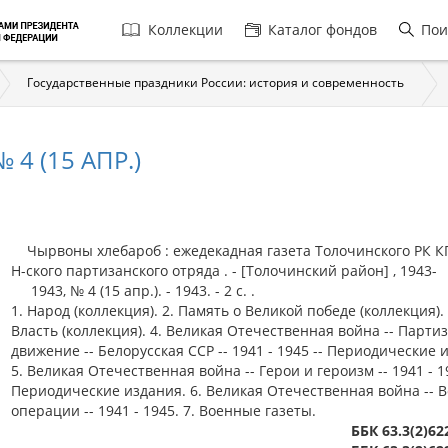
Главная
Коллекции
Каталог фондов
Пои
навигация
Государственные праздники России: история и современность
4 (15 АПР.)
Чырвоны хлебароб : ежедекадная газета Толочинского РК КП
Н-ского партизанского отряда . - [Толочинский район] , 1943-
1943, № 4 (15 апр.). - 1943. - 2 c. .
1. Народ (коллекция). 2. Память о Великой победе (коллекция). 
Власть (коллекция). 4. Великая Отечественная война -- Парти
движение -- Белорусская ССР -- 1941 - 1945 -- Периодические 
5. Великая Отечественная война -- Герои и героизм -- 1941 - 19
Периодические издания. 6. Великая Отечественная война -- 
операции -- 1941 - 1945. 7. Военные газеты.
ББК 63.3(2)62