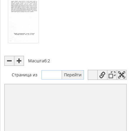
Масштаб:
2
Страница
из