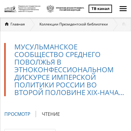
ТВ канал
Вы
Главная
Коллекции Президентской библиотеки
През
здесь
МУСУЛЬМАНСКОЕ
СООБЩЕСТВО СРЕДНЕГО
ПОВОЛЖЬЯ В
ЭТНОКОНФЕССИОНАЛЬНОМ
ДИСКУРСЕ ИМПЕРСКОЙ
ПОЛИТИКИ РОССИИ ВО
ВТОРОЙ ПОЛОВИНЕ XIX-НАЧА...
Главные
ПРОСМОТР
(АКТИВНАЯ
ЧТЕНИЕ
вкладки
ВКЛАДКА)