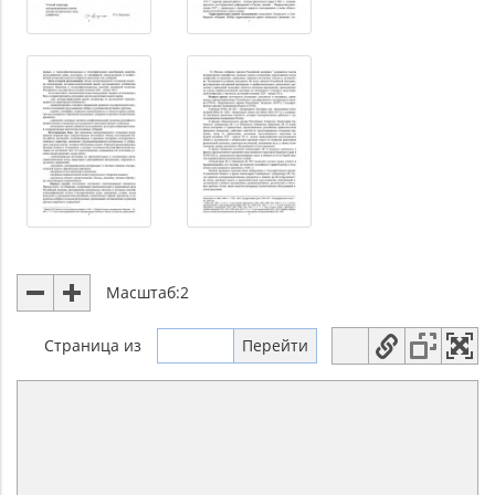
Масштаб:
2
Страница
из