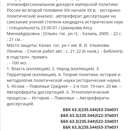
этноконфессиональном дискурсе имперской политики
России во второй половине XIX-начале XX в. : (историко-
политический анализ) : автореферат диссертации на
соискание ученой степени кандидата исторических наук
: специальность 23.00.01 / Шакирова Алсу
Минхайдеровна ; [Ульян. гос. ун-т]. - Казань, 2009. - 22 с.
; 21 см. -
Место защиты: Казан. гос. ун-т им. В. И. Ульянова-
Ленина. - Список работ авт.: с. 21-22 (6 назв.). - Библиогр.
в подстроч. примеч.
. - 100 экз. .
1. Власть (коллекция). 2. Народ (коллекция). 3.
Территория (коллекция). 4. Теория политики, история и
методология политической науки (исторические науки).
5. Ислам -- Поволжье Среднее -- 2-я пол. 19-нач. 20 вв. --
Авторефераты диссертаций. 6. Этнополитические
процессы -- История -- Поволжье -- Авторефераты
диссертаций.
ББК 63.3(235.544)53-33я031
ББК 63.3(235.544)522-37я031
ББК 63.3(235.544)522-33я031
ББК 63.3(235.544)53-37я031