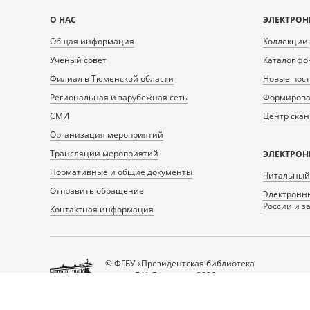
Карта
О НАС
ЭЛЕКТРОН
сайта
Общая информация
Коллекции
Ученый совет
Каталог фо
Филиал в Тюменской области
Новые пос
Региональная и зарубежная сеть
Формирован
СМИ
Центр ска
Организация мероприятий
Трансляции мероприятий
ЭЛЕКТРОН
Нормативные и общие документы
Читальный
Отправить обращение
Электронны
России и з
Контактная информация
© ФГБУ «Президентская библиотека
имени Б.Н. Ельцина», 2026
Все права защищены.