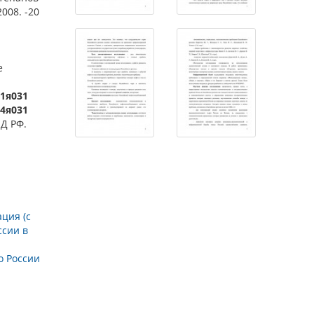
008. -20
е
.1я031
,4я031
Д РФ.
ция (с
ссии в
о России