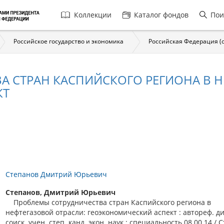
Главная
Коллекции
Каталог фондов
Пои
навигация
Российское государство и экономика
Российская Федерация (с 
 СТРАН КАСПИЙСКОГО РЕГИОНА В Н
КТ
Степанов Дмитрий Юрьевич
Степанов, Дмитрий Юрьевич
Проблемы сотрудничества стран Каспийского региона в
нефтегазовой отрасли: геоэкономический аспект : автореф. ди
соиск. учен. степ. канд. экон. наук : специальность 08.00.14 / 