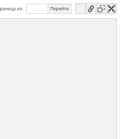
траница
из