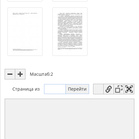
Масштаб:
2
Страница
из