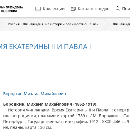
Главная
Коллекции
Каталог фондов
Пои
навигация
Россия – Финляндия: из истории взаимоотношений
Финлянд
 ЕКАТЕРИНЫ II И ПАВЛА I
Бородкин Михаил Михайлович
Бородкин, Михаил Михайлович (1852-1919).
История Финляндии. Время Екатерины II и Павла I : с портр
иллюстрациями, планами и картой 1789 г. / М. Бородкин. - Са
Петербург : Государственная типография, 1912. -XXXII, 446 с., 9 л
ил, планы, карта ; 30 см. -