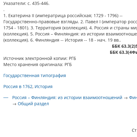
Указатели: с. 435-446.
.
1. Екатерина II (императрица российская; 1729 - 1796) --
Государственно-правовые взгляды. 2. Павел I (император рос
1754 - 1801). 3. Территория (коллекция). 4. Россия и страны м
(коллекция). 5. Россия – Финляндия: из истории взаимоотнош
(коллекция). 6. Финляндия -- История -- 18 - нач. 19 вв..
ББК 63.3(2)
ББК 63.3(4Ф
Источник электронной копии: РГБ
Место хранения оригинала: РГБ
Государственная типография
Россия в 1762
История
Россия – Финляндия: из истории взаимоотношений
→
Фи
→
Общий раздел
С