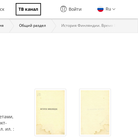
Ru
ск
ТВ канал
Войти
ия
Общий раздел
История Финляндии. Время Екатерины II 
етами,
нкт-
. ил. :