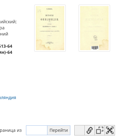
сийский;
ира
ений
513-64
ин)-64
нляндия
траница
из