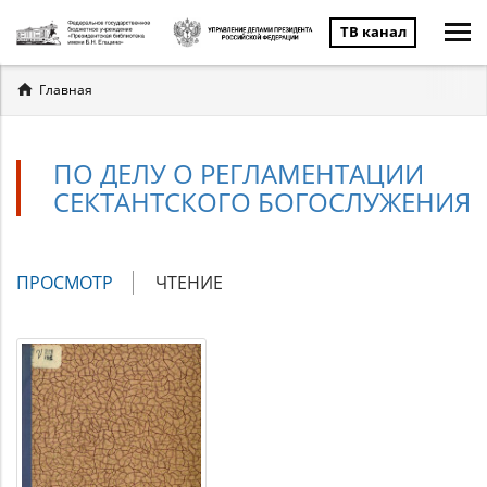
ТВ канал
Вы
Главная
здесь
ПО ДЕЛУ О РЕГЛАМЕНТАЦИИ
СЕКТАНТСКОГО БОГОСЛУЖЕНИЯ
Главные
ПРОСМОТР
(АКТИВНАЯ
ЧТЕНИЕ
вкладки
ВКЛАДКА)