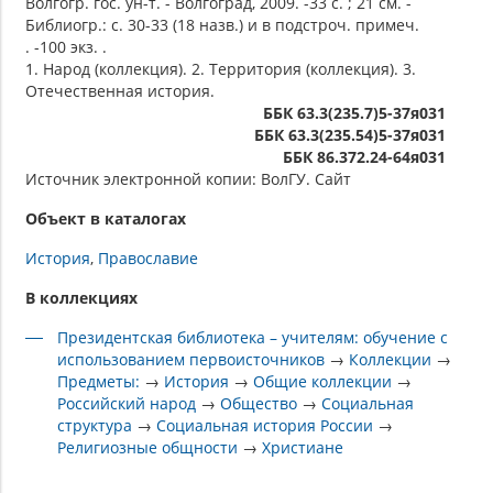
Волгогр. гос. ун-т. - Волгоград, 2009. -33 с. ; 21 см. -
Библиогр.: с. 30-33 (18 назв.) и в подстроч. примеч.
. -100 экз. .
1. Народ (коллекция). 2. Территория (коллекция). 3.
Отечественная история.
ББК 63.3(235.7)5-37я031
ББК 63.3(235.54)5-37я031
ББК 86.372.24-64я031
Источник электронной копии: ВолГУ. Сайт
Объект в каталогах
История
Православие
В коллекциях
Президентская библиотека – учителям: обучение с
использованием первоисточников
→
Коллекции
→
Предметы:
→
История
→
Общие коллекции
→
Российский народ
→
Общество
→
Социальная
структура
→
Социальная история России
→
Религиозные общности
→
Христиане