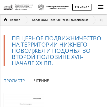
ТВ канал
Вы
Главная
Коллекции Президентской библиотеки
През
здесь
ПЕЩЕРНОЕ ПОДВИЖНИЧЕСТВО
НА ТЕРРИТОРИИ НИЖНЕГО
ПОВОЛЖЬЯ И ПОДОНЬЯ ВО
ВТОРОЙ ПОЛОВИНЕ XVII-
НАЧАЛЕ XX ВВ.
Главные
ПРОСМОТР
(АКТИВНАЯ
ЧТЕНИЕ
вкладки
ВКЛАДКА)