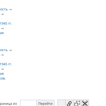
ность
→
→
945 гг.
→
ая
г
ность
→
→
945 гг.
→
ая
ов,
траница
из