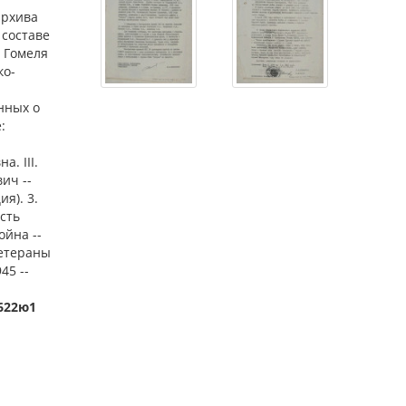
архива
 составе
 Гомеля
ко-
нных о
:
а. III.
ич --
я). 3.
сть
ойна --
Ветераны
45 --
)622ю1