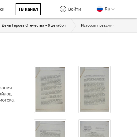
Ru
ск
ТВ канал
Войти
День Героев Отечества – 9 декабря
История праздника
За
рания
айлов,
иотека,