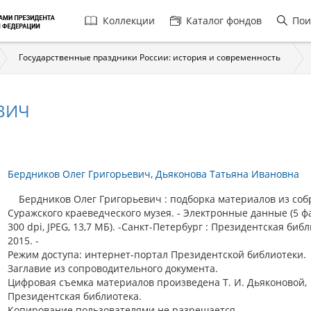
Главная
Коллекции
Каталог фондов
Пои
навигация
Государственные праздники России: история и современность
ВИЧ
Бердников Олег Григорьевич
Дьяконова Татьяна Ивановна
Бердников Олег Григорьевич : подборка материалов из соб
Суражского краеведческого музея. - Электронные данные (5 ф
300 dpi, JPEG, 13,7 МБ). -Санкт-Петербург : Президентская библ
2015. -
Режим доступа: интернет-портал Президентской библиотеки.
Заглавие из сопроводительного документа.
Цифровая съемка материалов произведена Т. И. Дьяконовой,
Президентская библиотека.
Копирование пользователями не разрешается.