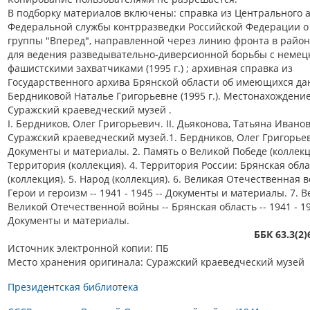
В подборку материалов включены: справка из Центрального 
Федеральной службы контрразведки Российской Федерации о
группы "Вперед", направленной через линию фронта в район
для ведения разведывательно-диверсионной борьбы с немец
фашистскими захватчиками (1995 г.) ; архивная справка из
Государственного архива Брянской области об имеющихся да
Бердниковой Наталье Григорьевне (1995 г.). Местонахождение
Суражский краеведческий музей .
I. Бердников, Олег Григорьевич. II. Дьяконова, Татьяна Ивановн
Суражский краеведческий музей.1. Бердников, Олег Григорьев
Документы и материалы. 2. Память о Великой Победе (коллекци
Территория (коллекция). 4. Территория России: Брянская обла
(коллекция). 5. Народ (коллекция). 6. Великая Отечественная в
Герои и героизм -- 1941 - 1945 -- Документы и материалы. 7. 
Великой Отечественной войны -- Брянская область -- 1941 - 19
Документы и материалы.
ББК 63.3(2
Источник электронной копии: ПБ
Место хранения оригинала: Суражский краеведческий музей
Президентская библиотека