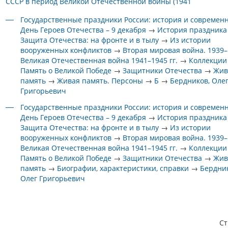
СССР в период Великой Отечественной войны (1941
Государственные праздники России: история и современ
День Героев Отечества – 9 декабря
→
История праздника
Защита Отечества: на фронте и в тылу
→
Из истории
вооруженных конфликтов
→
Вторая мировая война. 1939–1
Великая Отечественная война 1941–1945 гг.
→
Коллекции
Память о Великой Победе
→
Защитники Отечества
→
Жив
память
→
Живая память. Персоны
→
Б
→
Бердников, Оле
Григорьевич
Государственные праздники России: история и современ
День Героев Отечества – 9 декабря
→
История праздника
Защита Отечества: на фронте и в тылу
→
Из истории
вооруженных конфликтов
→
Вторая мировая война. 1939–1
Великая Отечественная война 1941–1945 гг.
→
Коллекции
Память о Великой Победе
→
Защитники Отечества
→
Жив
память
→
Биографии, характеристики, справки
→
Бердник
Олег Григорьевич
С