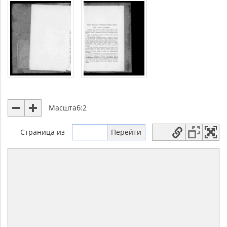
Масштаб:
2
Страница
из