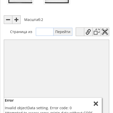
Масштаб:
2
Страница
из
Error
Invalid objectData setting. Error code: 0
Attempted to access cross-origin data without CORS.