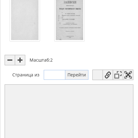
Масштаб:
2
Страница
из