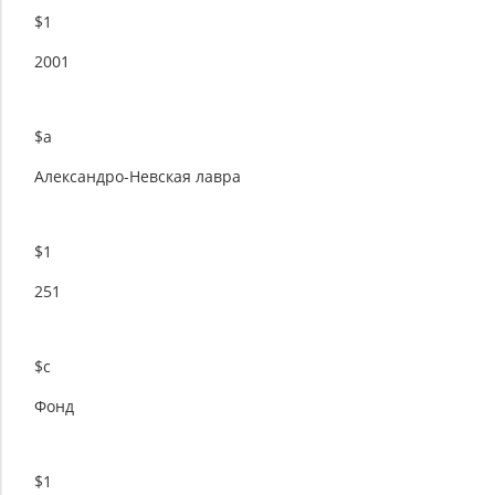
$1
2001
$a
Александро-Невская лавра
$1
251
$c
Фонд
$1