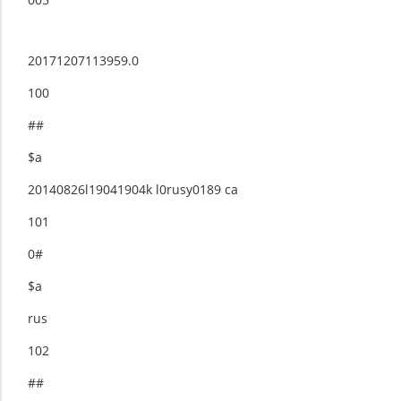
20171207113959.0
100
##
$a
20140826l19041904k l0rusy0189 ca
101
0#
$a
rus
102
##