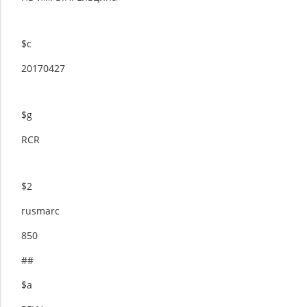
$c
20170427
$g
RCR
$2
rusmarc
850
##
$a