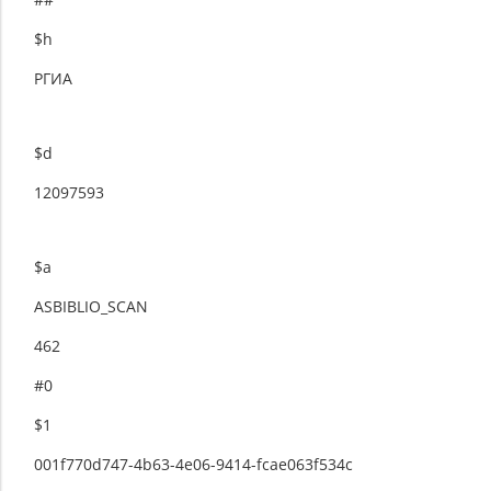
$h
РГИА
$d
12097593
$a
ASBIBLIO_SCAN
462
#0
$1
001f770d747-4b63-4e06-9414-fcae063f534c