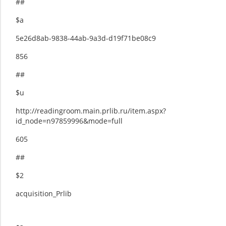
##
$a
5e26d8ab-9838-44ab-9a3d-d19f71be08c9
856
##
$u
http://readingroom.main.prlib.ru/item.aspx?
id_node=n97859996&mode=full
605
##
$2
acquisition_Prlib