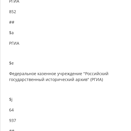
РГИА
852
##
$a
РГИА
$e
Федеральное казенное учреждение "Российский
государственный исторический архив" (РГИА)
$j
64
937
##