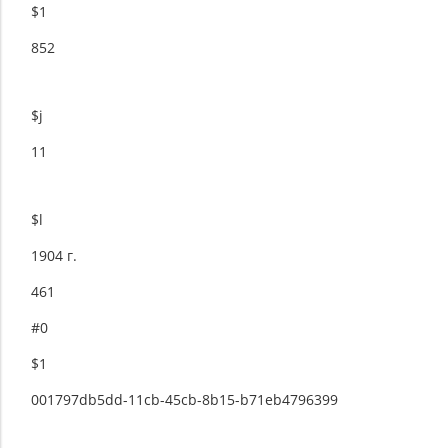
$1
852
$j
11
$l
1904 г.
461
#0
$1
001797db5dd-11cb-45cb-8b15-b71eb4796399