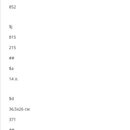
852
$j
815
215
##
$a
14 л.
$d
36,5х26 см
371
##