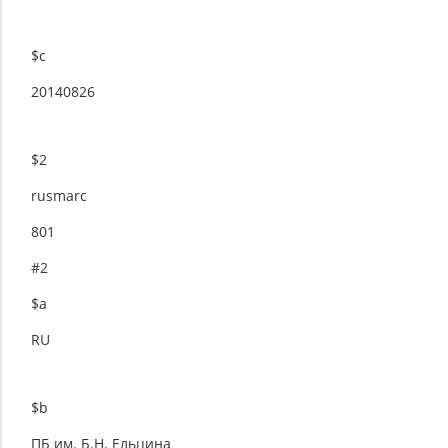
$c
20140826
$2
rusmarc
801
#2
$a
RU
$b
ПБ им. Б.Н. Ельцина