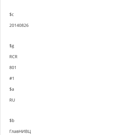
$c
20140826
$g
RCR
801
#1
$a
RU
$b
ГлавНИВЦ