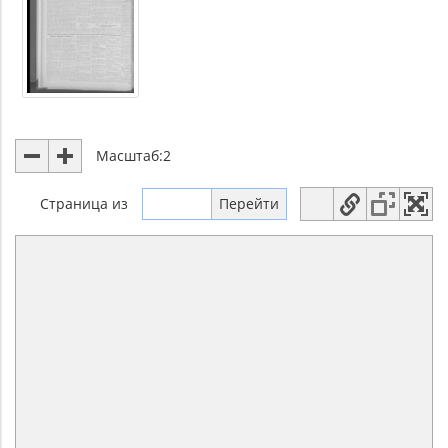
Масштаб:
2
Страница
из