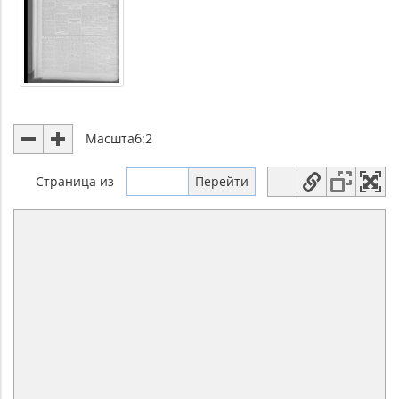
Масштаб:
2
Страница
из