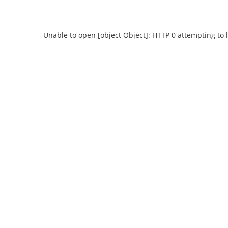
Unable to open [object Object]: HTTP 0 attempting to 
Unable to open [object Object]: HTTP 0
Unable to open 
attempting to load TileSource:
attempting
https://content.prlib.ru/fcgi-bin/iipsrv.fcgi?
https://content.pr
DeepZoom=/var/data/scans/public/9FE63D11-
DeepZoom=/var/da
48FB-4FB3-802E-
48F
A7F14522214D/0/9600701_doc1.tiff.dzi
A7F14522214D/0
1
2