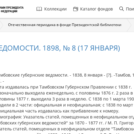
Главная
Коллекции
Каталог фондов
Пои
навигация
Отечественная периодика в фонде Президентской библиотеки
ДОМОСТИ. 1898, № 8 (17 ЯНВАРЯ)
овские губернские ведомости. - 1838, 8 января - [?]. -Тамбов, 
. -
та издавалась при Тамбовском Губернском Правлении с 1838 г.
оначально выходила еженедельно, с половины 1876 г. 2 раза в
ловины 1877 г. выходила 3 раза в неделю. С 1838 по 1 марта 19
дили в 2 части: официальная и неофициальная; с 1838 по март
ициальная часть издавалась как прибавление к номеру.
лиография: Указатель статей, помещенных в неофициальном от
бовских губернских ведомостей" за 1870 - 1877 гг. / М. П. Григор
затель статей, помещенных в неофициальном отделе "Тамбовск