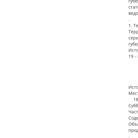
губе
стат
ведо
.
1. Т
Терр
сери
губе
Исто
19 -
Ист
Мес
1898
Субб
Час
Соде
Объя
прод
.