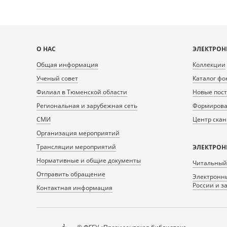
Карта
О НАС
ЭЛЕКТРОН
сайта
Общая информация
Коллекции
Ученый совет
Каталог фо
Филиал в Тюменской области
Новые пос
Региональная и зарубежная сеть
Формирован
СМИ
Центр ска
Организация мероприятий
Трансляции мероприятий
ЭЛЕКТРОН
Нормативные и общие документы
Читальный
Отправить обращение
Электронны
России и з
Контактная информация