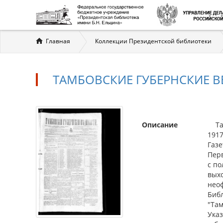
Вы
Главная
Коллекции Президентской библиотеки
здесь
ТАМБОВСКИЕ ГУБЕРНСКИЕ ВЕ
Описание
Тамб
1917
Газе
Перв
с по
выхо
неоф
Биб
"Там
Ука