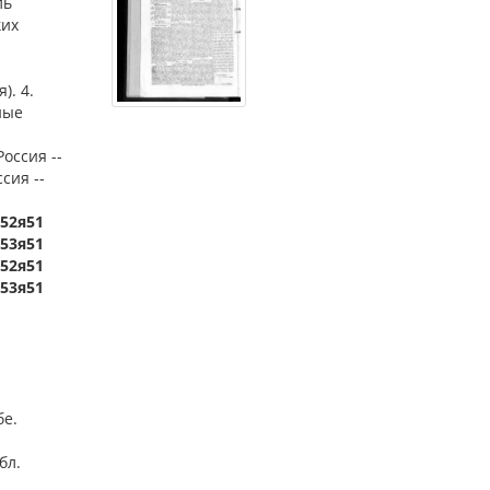
ль
ких
). 4.
ные
Россия --
сия --
)52я51
)53я51
)52я51
)53я51
бе.
бл.