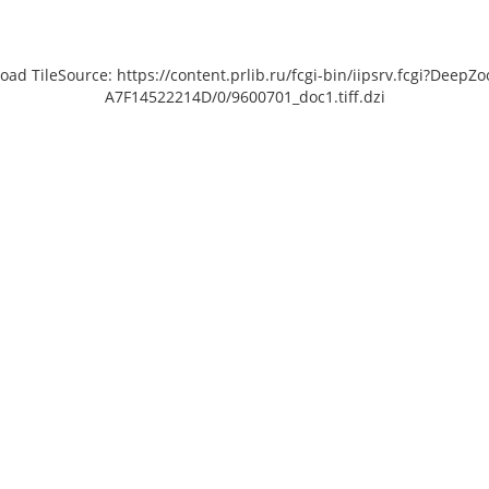
load TileSource: https://content.prlib.ru/fcgi-bin/iipsrv.fcgi?De
A7F14522214D/0/9600701_doc1.tiff.dzi
[object Object]: HTTP 0
Unable to open [object Object]: HTTP 0
Unable t
 to load TileSource:
attempting to load TileSource:
att
lib.ru/fcgi-bin/iipsrv.fcgi?
https://content.prlib.ru/fcgi-bin/iipsrv.fcgi?
https://co
ta/scans/public/9FE63D11-
DeepZoom=/var/data/scans/public/9FE63D11-
DeepZoom=/
B-4FB3-802E-
48FB-4FB3-802E-
/9600702_doc1.tiff.dzi
A7F14522214D/0/9600703_doc1.tiff.dzi
A7F1452
3
4