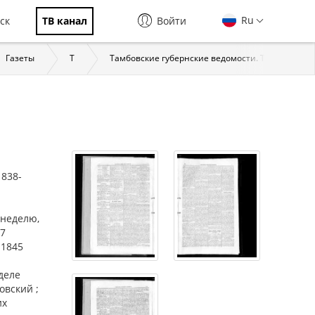
Ru
ск
ТВ канал
Войти
Газеты
Т
Тамбовские губернские ведомости. Тамбов, 1838
1838-
 неделю,
07
 1845
деле
овский ;
их