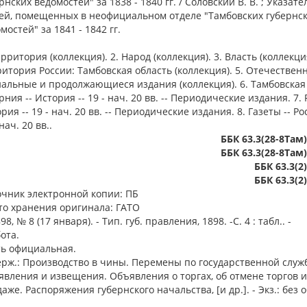
рнских ведомостей" за 1838 - 1840 гг. / Соловский В. В. ; Указате
ей, помещенных в неофициальном отделе "Тамбовских губернс
мостей" за 1841 - 1842 гг.
ерритория (коллекция). 2. Народ (коллекция). 3. Власть (коллекция
итория России: Тамбовская область (коллекция). 5. Отечествен
альные и продолжающиеся издания (коллекция). 6. Тамбовская
рния -- История -- 19 - нач. 20 вв. -- Периодические издания. 7. 
рия -- 19 - нач. 20 вв. -- Периодические издания. 8. Газеты -- Рос
 нач. 20 вв..
ББК 63.3(28-8Там
ББК 63.3(28-8Там
ББК 63.3(2
ББК 63.3(2
очник электронной копии: ПБ
то хранения оригинала: ГАТО
, № 8 (17 января). - Тип. губ. правления, 1898. -С. 4 : табл.. -
ота.
ть официальная.
рж.: Производство в чины. Перемены по государственной служ
вления и извещения. Объявления о торгах, об отмене торгов и
аже. Распоряжения губернского начальства, [и др.]. - Экз.: без о