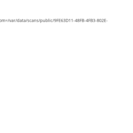
epZoom=/var/data/scans/public/9FE63D11-48FB-4FB3-802E-
o open [object Object]: HTTP 0
empting to load TileSource:
ntent.prlib.ru/fcgi-bin/iipsrv.fcgi?
var/data/scans/public/9FE63D11-
48FB-4FB3-802E-
2214D/0/9600704_doc1.tiff.dzi