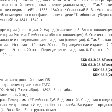
атель статей, помещенных в неофициальном отделе "Тамбовск
рнских ведомостей" за 1838 - 1840 гг. / Соловский В. В. ; Указате
ей, помещенных в неофициальном отделе "Тамбовских губернск
мостей" за 1841 - 1842 гг.
ерритория (коллекция). 2. Народ (коллекция). 3. Власть (коллекция
итория России: Тамбовская область (коллекция). 5. Отечествен
альные и продолжающиеся издания (коллекция). 6. Тамбовская
рния -- История -- 19 - нач. 20 вв. -- Периодические издания. 7. 
рия -- 19 - нач. 20 вв. -- Периодические издания. 8. Газеты -- Рос
. 20 вв..
ББК 63.3(28-8Там
ББК 63.3(28-8Там
ББК 63.3(2
ББК 63.3(2
чник электронной копии: ПБ
о хранения оригинала: ГАТО
 № 96 (17 сентября). - 1892. -6 с. : табл.. -
ициальный отдел.
рж.: Телеграммы "Тамбовск. Губ. Ведомостей". Сведения о ходе 
олог митрополита Исидора. Цены на хлеба. Заседание городско
.]. - Экз.: без обл., с рукоп. помет.