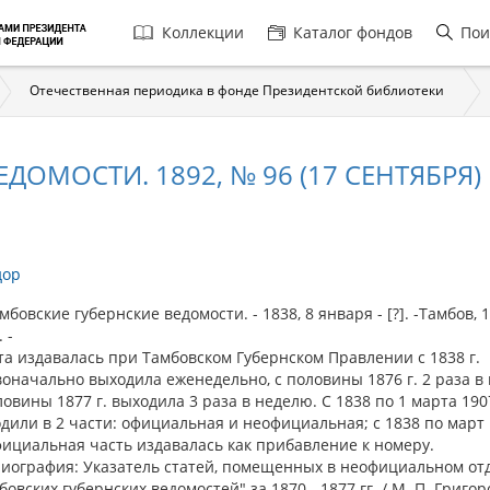
Главная
Коллекции
Каталог фондов
Пои
навигация
Отечественная периодика в фонде Президентской библиотеки
ДОМОСТИ. 1892, № 96 (17 СЕНТЯБРЯ)
дор
овские губернские ведомости. - 1838, 8 января - [?]. -Тамбов, 
 -
та издавалась при Тамбовском Губернском Правлении с 1838 г.
оначально выходила еженедельно, с половины 1876 г. 2 раза в
ловины 1877 г. выходила 3 раза в неделю. С 1838 по 1 марта 190
дили в 2 части: официальная и неофициальная; с 1838 по март
ициальная часть издавалась как прибавление к номеру.
иография: Указатель статей, помещенных в неофициальном от
бовских губернских ведомостей" за 1870 - 1877 гг. / М. П. Григор