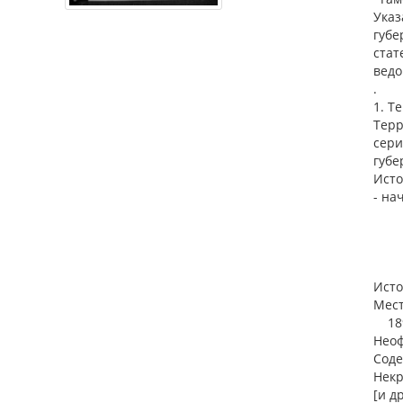
Указ
губе
стат
ведо
.
1. Т
Терр
сери
губе
Исто
- нач
Исто
Мест
1892,
Неоф
Соде
Некр
[и др