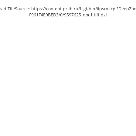
load TileSource: https://content.prlib.ru/fcgi-bin/iipsrv.fcgi?De
F961F4E9BED3/0/9597625_doc1.tiff.dzi
 [object Object]: HTTP 0
Unable to open [object Object]: HTTP 0
Unable 
 to load TileSource:
attempting to load TileSource:
att
lib.ru/fcgi-bin/iipsrv.fcgi?
https://content.prlib.ru/fcgi-bin/iipsrv.fcgi?
https://co
ta/scans/public/CD78D20F-
DeepZoom=/var/data/scans/public/CD78D20F-
DeepZoom=/
8-4CE0-A46A-
3DE8-4CE0-A46A-
0/9597626_doc1.tiff.dzi
F961F4E9BED3/0/9597627_doc1.tiff.dzi
F961F4E
3
4