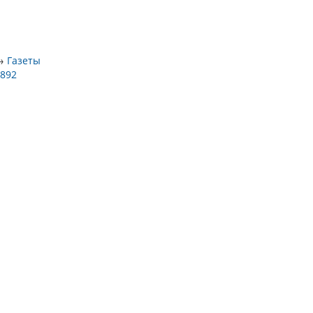
→
Газеты
1892