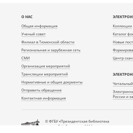
Карта
О НАС
ЭЛЕКТРОН
сайта
Общая информация
Коллекции
Ученый совет
Каталог фо
Филиал в Тюменской области
Новые пос
Региональная и зарубежная сеть
Формирован
СМИ
Центр ска
Организация мероприятий
Трансляции мероприятий
ЭЛЕКТРОН
Нормативные и общие документы
Читальный
Отправить обращение
Электронны
России и з
Контактная информация
© ФГБУ «Президентская библиотека
имени Б.Н. Ельцина», 2026
Все права защищены.