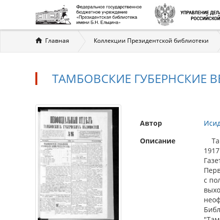
Вы
Главная
Коллекции Президентской библиотеки
здесь
ТАМБОВСКИЕ ГУБЕРНСКИЕ ВЕ
Автор
Иси
Описание
Тамб
1917.
Газе
Перв
с по
выхо
неоф
Библ
"Там