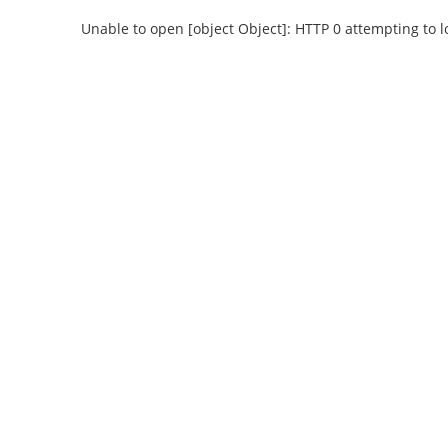
Unable to open [object Object]: HTTP 0 attempting to 
Unable to open [object Object]: HTTP 0
Unable to open
attempting to load TileSource:
attempting
https://content.prlib.ru/fcgi-bin/iipsrv.fcgi?
https://content.pr
DeepZoom=/var/data/scans/public/CD78D20F-
DeepZoom=/var/da
3DE8-4CE0-A46A-
3DE
F961F4E9BED3/0/9597625_doc1.tiff.dzi
F961F4E9BED3/
1
2