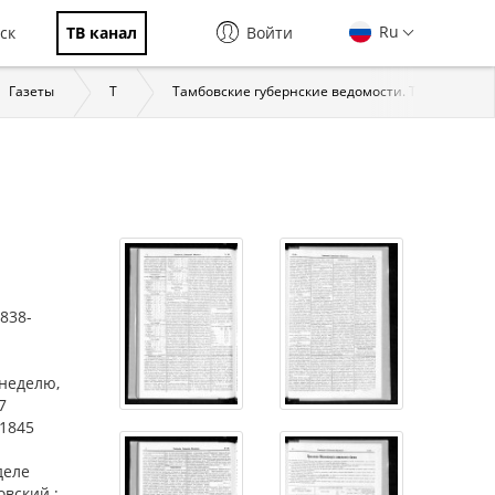
Ru
ск
ТВ канал
Войти
Газеты
Т
Тамбовские губернские ведомости. Тамбов, 1838
1838-
 неделю,
7
 1845
деле
овский ;