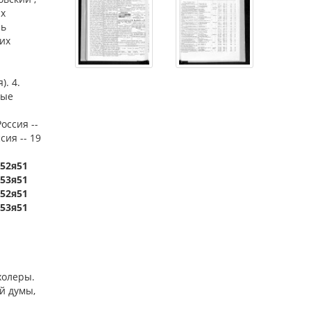
их
ль
их
). 4.
ные
Россия --
сия -- 19
)52я51
)53я51
)52я51
)53я51
холеры.
й думы,