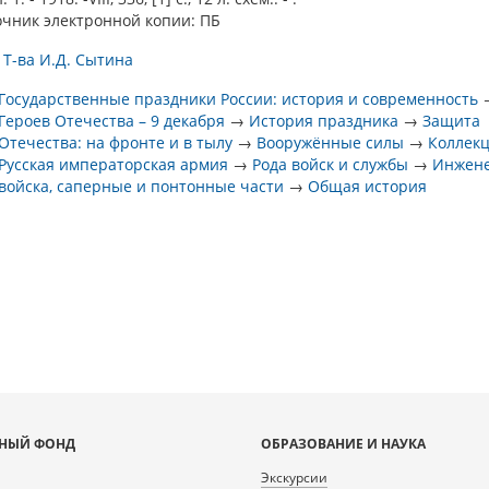
очник электронной копии: ПБ
 Т-ва И.Д. Сытина
Государственные праздники России: история и современность
Героев Отечества – 9 декабря
→
История праздника
→
Защита
Отечества: на фронте и в тылу
→
Вооружённые силы
→
Коллек
Русская императорская армия
→
Рода войск и службы
→
Инжен
войска, саперные и понтонные части
→
Общая история
НЫЙ ФОНД
ОБРАЗОВАНИЕ И НАУКА
Экскурсии