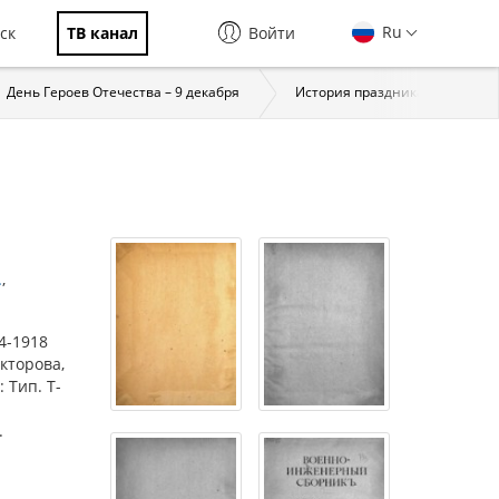
Ru
ск
ТВ канал
Войти
День Героев Отечества – 9 декабря
История праздника
За
.
4-1918
икторова,
 Тип. Т-
.