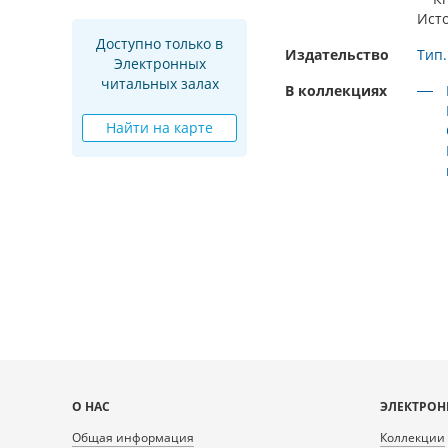
Ист
Доступно только в
Издательство
Тип.
Электронных
читальных залах
В коллекциях
Найти на карте
Карта
О НАС
ЭЛЕКТРОН
сайта
Общая информация
Коллекции