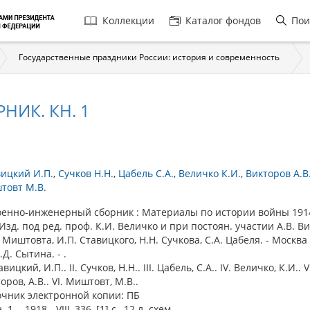
Главная
Коллекции
Каталог фондов
Пои
навигация
Государственные праздники России: история и современность
ИК. КН. 1
ицкий И.П.
Сучков Н.Н.
Цабель С.А.
Величко К.И.
Викторов А.В
товт М.В.
нно-инженерный сборник : Материалы по истории войны 191
/ Изд. под ред. проф. К.И. Величко и при постоян. участии А.В. В
 Миштовта, И.П. Ставицкого, Н.Н. Сучкова, С.А. Цабеля. - Москва :
.Д. Сытина. - .
авицкий, И.П.. II. Сучков, Н.Н.. III. Цабель, С.А.. IV. Величко, К.И.. V
оров, А.В.. VI. Миштовт, М.В..
очник электронной копии: ПБ
. - 1918. -VIII, 336, [1] с., 12 л. схем.. - .