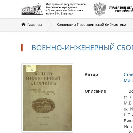
Вы
Главная
Коллекции Президентской библиотеки
здесь
ВОЕННО-ИНЖЕНЕРНЫЙ СБОРН
Автор
Став
Миш
Описание
Вое
гг. 
М.В.
ва И
I. Ст
Викт
Ист
Кн. 1