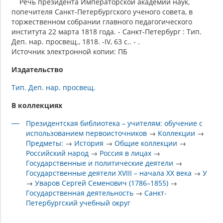
Речь президента Императорской академии наук,
попечителя Санкт-Петербургского ученого совета, в
торжественном собрании главного педагогического
института 22 марта 1818 года. - Санкт-Петербург : Тип.
Деп. нар. просвещ., 1818. -IV, 63 с.. - .
Источник электронной копии: ПБ
Издательство
Тип. Деп. нар. просвещ.
В коллекциях
Президентская библиотека – учителям: обучение с
использованием первоисточников
→
Коллекции
→
Предметы:
→
История
→
Общие коллекции
→
Российский народ
→
Россия в лицах
→
Государственные и политические деятели
→
Государственные деятели XVIII – начала XX века
→
У
→
Уваров Сергей Семенович (1786–1855)
→
Государственная деятельность
→
Санкт-
Петербургский учебный округ