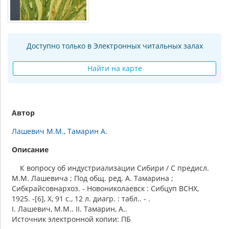
Доступно только в Электронных читальных залах
Найти на карте
Автор
Лашевич М.М.
Тамарин А.
Описание
К вопросу об индустриализации Сибири / С предисл.
М.М. Лашевича ; Под общ. ред. А. Тамарина ;
Сибкрайсовнархоз. - Новониколаевск : Сибцуп ВСНХ,
1925. -[6], X, 91 с., 12 л. диагр. : табл.. - .
I. Лашевич, М.М.. II. Тамарин, А..
Источник электронной копии: ПБ